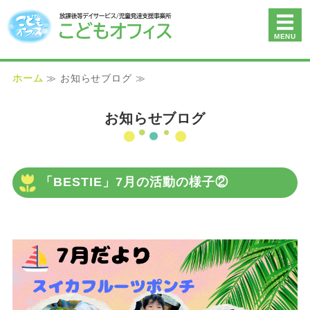
こどもオフィス（放課後等
MENU
ホーム
ホーム
≫ お知らせブログ ≫
こどもオフィスの想い
お知らせブログ
放課後デイ BESTIE
児童発達支援 NEXT×きっず
「BESTIE」7月の活動の様子②
お問い合わせ