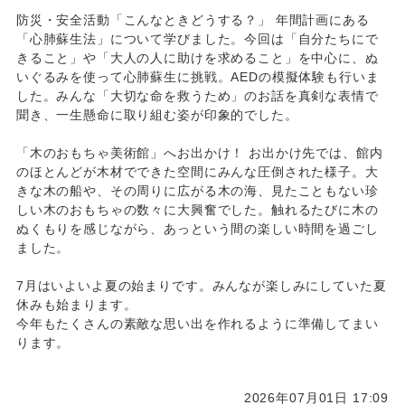
防災・安全活動「こんなときどうする？」
年間計画にある
「心肺蘇生法」について学びました。今回は「自分たちにで
きること」や「大人の人に助けを求めること」を中心に、ぬ
いぐるみを使って心肺蘇生に挑戦。AEDの模擬体験も行いま
した。みんな「大切な命を救うため」のお話を真剣な表情で
聞き、一生懸命に取り組む姿が印象的でした。
「木のおもちゃ美術館」へお出かけ！
お出かけ先では、館内
のほとんどが木材でできた空間にみんな圧倒された様子。大
きな木の船や、その周りに広がる木の海、見たこともない珍
しい木のおもちゃの数々に大興奮でした。触れるたびに木の
ぬくもりを感じながら、あっという間の楽しい時間を過ごし
ました。
7月はいよいよ夏の始まりです。みんなが楽しみにしていた夏
休みも始まります。
今年もたくさんの素敵な思い出を作れるように準備してまい
ります。
2026年07月01日 17:09