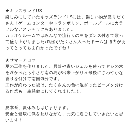
★キッズランドUS
楽しみにしていたキッズランドUSには、楽しい物が盛りだく
さん！ゲームセンターやトランポリン、ボールプールにカラ
フルなアスレチックもありました。
カラオケルームではみんなで流行りの曲をダンス付きで歌っ
て盛り上がりました♪風船がたくさん入ったドームは迫力があ
ってとっても面白かったですね！
★サマーアロマ
夏の工作を作りました。貝殻や青いジェルを使ってヤシの木
を浮かべたら小さな南の島が出来上がり♬最後にさわやかな
香りを付けて南国気分です。
工作が終わった後は、たくさんの色の混ざったビーズを分け
る作業も一生懸命にしてくれましたよ。
夏本番、夏休みもはじまります。
安全と健康に気を配りながら、元気に過ごしていきたいと思
います！