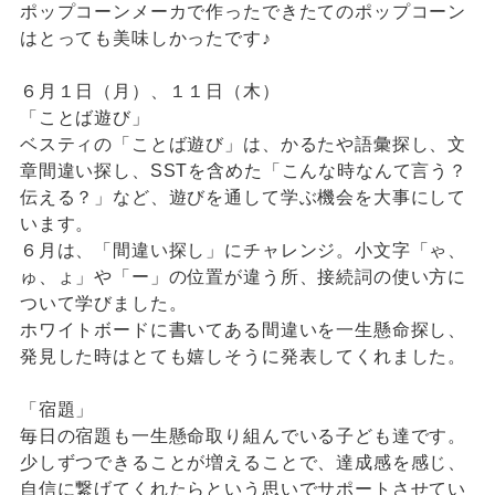
ポップコーンメーカで作ったできたてのポップコーン
はとっても美味しかったです♪
６月１日（月）、１１日（木）
「ことば遊び」
ベスティの「ことば遊び」は、かるたや語彙探し、文
章間違い探し、SSTを含めた「こんな時なんて言う？
伝える？」など、遊びを通して学ぶ機会を大事にして
います。
６月は、「間違い探し」にチャレンジ。小文字「ゃ、
ゅ、ょ」や「ー」の位置が違う所、接続詞の使い方に
ついて学びました。
ホワイトボードに書いてある間違いを一生懸命探し、
発見した時はとても嬉しそうに発表してくれました。
「宿題」
毎日の宿題も一生懸命取り組んでいる子ども達です。
少しずつできることが増えることで、達成感を感じ、
自信に繋げてくれたらという思いでサポートさせてい