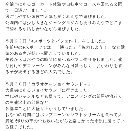
今治市にあるゴーカート体験や自転車でコースを回れる公園
で一日過ごしました。
過ごしやすい気候で天気も良くみんなで遊びました。
公園内には少し大きなジャングルジムもありみんなでどこま
で登れるか話し合いながら遊びました。
５月２３日「eスポーツとパフェ作り」をしました。
午前中のeスポーツでは、「勝った」「協力しよう！」など活
気のある声が朝から聞こえていました。
午後からはおやつの時間に食べるパフェ作りをしました。盛
り付けやデコレーションがみんな可愛らしく、おかわりをす
る子が続出するほどの人気でした。
５月３０日「カラオケ～ジョイサウンド～」
大道街にあるジョイサウンドに行きました。
世代やジャンルなども様々で、アニメソングの部屋や流行り
の曲盛沢山の部屋など、
各部屋ごとに大盛り上がりしていました。
おやつの時間にはポップコーンやソフトクリームを食べて大
満足♪帰りの車の中も歌いながらと楽しかった余韻に浸ってい
る様子でした。