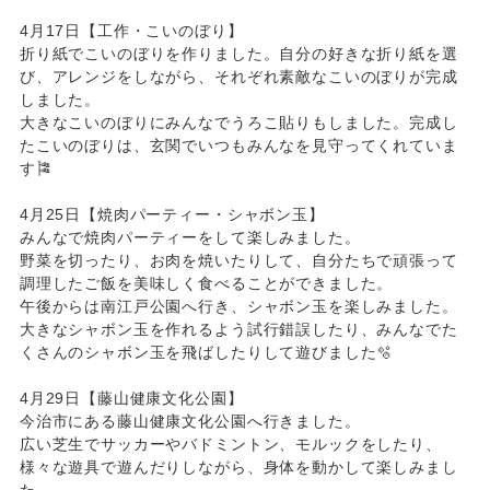
4月17日【工作・こいのぼり】
折り紙でこいのぼりを作りました。自分の好きな折り紙を選
び、アレンジをしながら、それぞれ素敵なこいのぼりが完成
しました。
大きなこいのぼりにみんなでうろこ貼りもしました。完成し
たこいのぼりは、玄関でいつもみんなを見守ってくれていま
す🎏
4月25日【焼肉パーティー・シャボン玉】
みんなで焼肉パーティーをして楽しみました。
野菜を切ったり、お肉を焼いたりして、自分たちで頑張って
調理したご飯を美味しく食べることができました。
午後からは南江戸公園へ行き、シャボン玉を楽しみました。
大きなシャボン玉を作れるよう試行錯誤したり、みんなでた
くさんのシャボン玉を飛ばしたりして遊びました🫧
4月29日【藤山健康文化公園】
今治市にある藤山健康文化公園へ行きました。
広い芝生でサッカーやバドミントン、モルックをしたり、
様々な遊具で遊んだりしながら、身体を動かして楽しみまし
た。